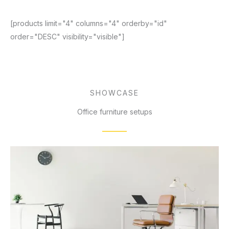
[products limit="4" columns="4" orderby="id"
order="DESC" visibility="visible"]
SHOWCASE
Office furniture setups