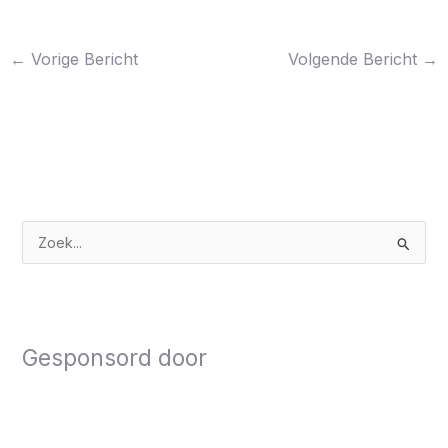
←
Vorige Bericht
Volgende Bericht
→
Z
o
e
k
Gesponsord door
n
a
a
r