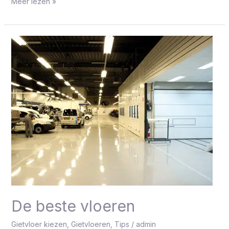
Meer lezen »
De
beste
vloeren
De beste vloeren
Gietvloer kiezen
,
Gietvloeren
,
Tips
/
admin