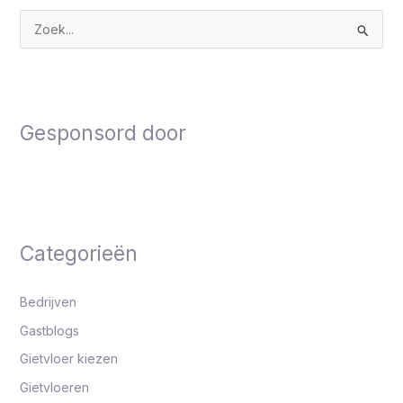
Z
o
e
k
Gesponsord door
n
a
a
r
:
Categorieën
Bedrijven
Gastblogs
Gietvloer kiezen
Gietvloeren