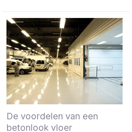
De
voordelen
van
een
betonlook
vloer
De voordelen van een
betonlook vloer