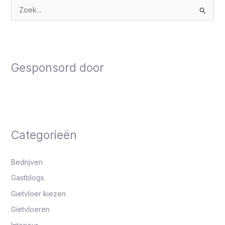
Z
o
e
k
Gesponsord door
n
a
a
r
:
Categorieën
Bedrijven
Gastblogs
Gietvloer kiezen
Gietvloeren